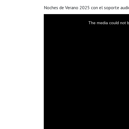
Noches de Verano 2025 con el soporte audio
T
The media could not be
h
i
s
i
s
a
m
o
d
a
l
w
i
n
d