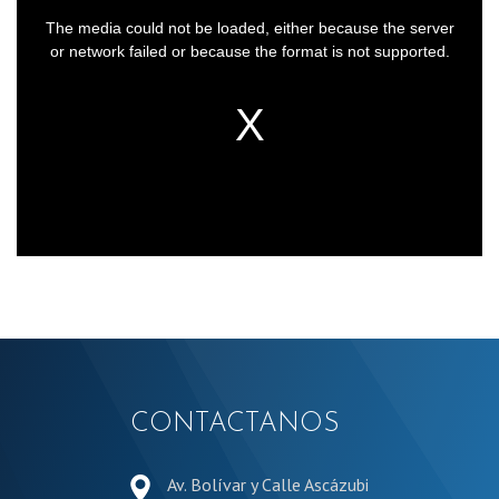
T
The media could not be loaded, either because the server
h
or network failed or because the format is not supported.
i
s
i
s
a
m
o
d
a
l
w
i
n
CONTACTANOS
d
o
w
Av. Bolívar y Calle Ascázubi